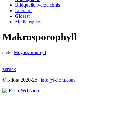
Bildquellenverzeichnis
Literatur
Glossar
Medienspiegel
Makrosporophyll
siehe
Megasporophyll
zurück
© i-flora 2020-25 |
info@i-flora.com