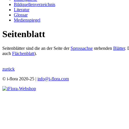
Bildquellenverzeichnis
Literatur
Glossar
Medienspiegel
Seitenblatt
Seitenblätter sind die an der Seite der
Sprossachse
stehenden
Blätter
. 
auch
Flächenblatt
).
zurück
© i-flora 2020-25 |
info@i-flora.com