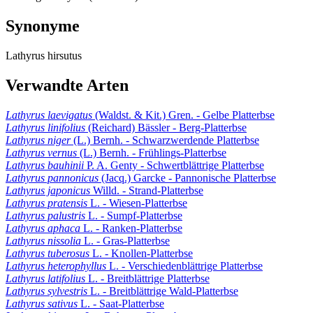
Synonyme
Lathyrus hirsutus
Verwandte Arten
Lathyrus laevigatus
(Waldst. & Kit.) Gren. - Gelbe Platterbse
Lathyrus linifolius
(Reichard) Bässler - Berg-Platterbse
Lathyrus niger
(L.) Bernh. - Schwarzwerdende Platterbse
Lathyrus vernus
(L.) Bernh. - Frühlings-Platterbse
Lathyrus bauhinii
P. A. Genty - Schwertblättrige Platterbse
Lathyrus pannonicus
(Jacq.) Garcke - Pannonische Platterbse
Lathyrus japonicus
Willd. - Strand-Platterbse
Lathyrus pratensis
L. - Wiesen-Platterbse
Lathyrus palustris
L. - Sumpf-Platterbse
Lathyrus aphaca
L. - Ranken-Platterbse
Lathyrus nissolia
L. - Gras-Platterbse
Lathyrus tuberosus
L. - Knollen-Platterbse
Lathyrus heterophyllus
L. - Verschiedenblättrige Platterbse
Lathyrus latifolius
L. - Breitblättrige Platterbse
Lathyrus sylvestris
L. - Breitblättrige Wald-Platterbse
Lathyrus sativus
L. - Saat-Platterbse