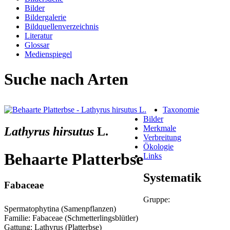
Bilder
Bildergalerie
Bildquellenverzeichnis
Literatur
Glossar
Medienspiegel
Suche nach Arten
Taxonomie
Bilder
Merkmale
Lathyrus hirsutus
L.
Verbreitung
Ökologie
Behaarte Platterbse
Links
Systematik
Fabaceae
Gruppe:
Spermatophytina (Samenpflanzen)
Familie: Fabaceae (Schmetterlingsblütler)
Gattung: Lathyrus (Platterbse)