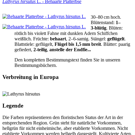
Lathyrus hirsutus
L. - Behaarte Platterbse
30–80 cm hoch.
Blütenstand:
1–
3‑blütig
.
Blüten:
rötlich bis violett
Fahne mit dunklen Adern
Schiffchen
weißlich
.
Früchte:
behaart
, 2–6‑samig.
Stängel:
geflügelt
.
Blattstiele:
geflügelt
,
Flügel bis 1,5 mm breit
.
Blätter:
paarig
gefiedert,
2‑teilig
,
anstelle der Endfie...
Den kompletten Bestimmungstext finden Sie in unseren
Bestimmungsbüchern.
Verbreitung in Europa
Legende
Die Farben repräsentieren den floristischen Status der Art in der
entsprechenden Region. Grün steht für natürliche Vorkommen,
hellgrün für nicht einheimische, aber etablierte Vorkommen. Nicht
etablierte Vorkommen werden hellgelb dargestellt. Kultivierte Arten,