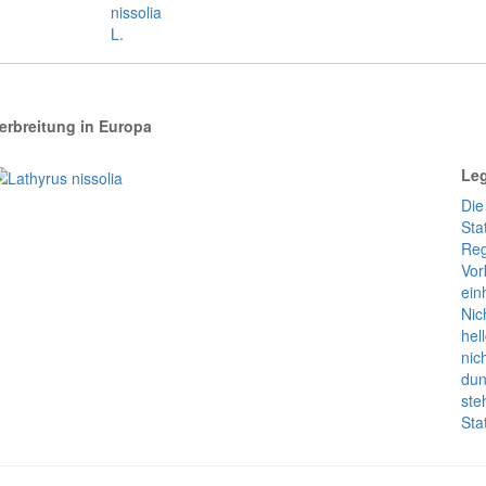
erbreitung in Europa
Le
Die
Sta
Reg
Vor
ein
Nic
hel
nic
dun
ste
Sta