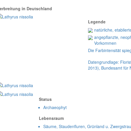
erbreitung in Deutschland
Legende
natürliche, etablie
angepflanzte, neop
Vorkommen
Die Farbintensität spieg
Datengrundlage: Floris
2013), Bundesamt für 
Status
Archaeophyt
Lebensraum
Säume, Stauden­fluren, Grün­land u. Zwerg­stra