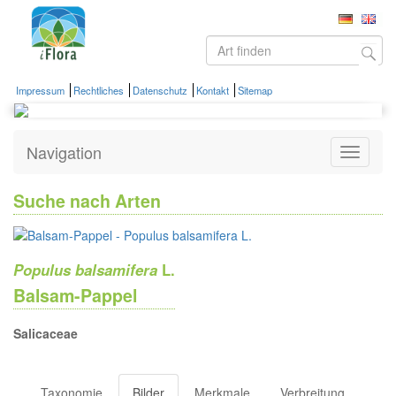
Impressum
Rechtliches
Datenschutz
Kontakt
Sitemap
Navigation
Zeige
Navigati
Suche nach Arten
Populus balsamifera
L.
Balsam-Pappel
Salicaceae
Taxonomie
Bilder
Merkmale
Verbreitung