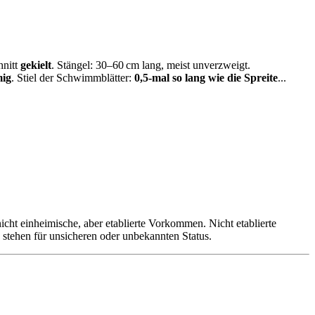
hnitt
gekielt
.
Stängel:
30–60 cm lang,
meist unverzweigt
.
mig
.
Stiel der Schwimmblätter:
0,5‑mal so lang wie die Spreite
...
icht einheimische, aber etablierte Vorkommen. Nicht etablierte
n stehen für unsicheren oder unbekannten Status.