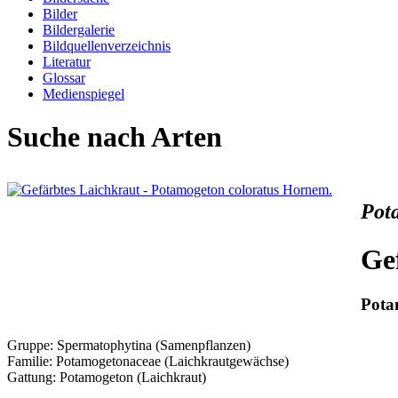
Bilder
Bildergalerie
Bildquellenverzeichnis
Literatur
Glossar
Medienspiegel
Suche nach Arten
Pot
Ge
Pota
Gruppe: Spermatophytina (Samenpflanzen)
Familie: Potamogetonaceae (Laichkrautgewächse)
Gattung: Potamogeton (Laichkraut)