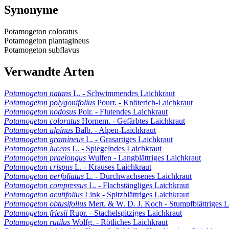
Synonyme
Potamogeton coloratus
Potamogeton plantagineus
Potamogeton subflavus
Verwandte Arten
Potamogeton natans
L. - Schwimmendes Laichkraut
Potamogeton polygonifolius
Pourr. - Knöterich-Laichkraut
Potamogeton nodosus
Poir. - Flutendes Laichkraut
Potamogeton coloratus
Hornem. - Gefärbtes Laichkraut
Potamogeton alpinus
Balb. - Alpen-Laichkraut
Potamogeton gramineus
L. - Grasartiges Laichkraut
Potamogeton lucens
L. - Spiegelndes Laichkraut
Potamogeton praelongus
Wulfen - Langblättriges Laichkraut
Potamogeton crispus
L. - Krauses Laichkraut
Potamogeton perfoliatus
L. - Durchwachsenes Laichkraut
Potamogeton compressus
L. - Flachstängliges Laichkraut
Potamogeton acutifolius
Link - Spitzblättriges Laichkraut
Potamogeton obtusifolius
Mert. & W. D. J. Koch - Stumpfblättriges L
Potamogeton friesii
Rupr. - Stachelspitziges Laichkraut
Potamogeton rutilus
Wolfg. - Rötliches Laichkraut