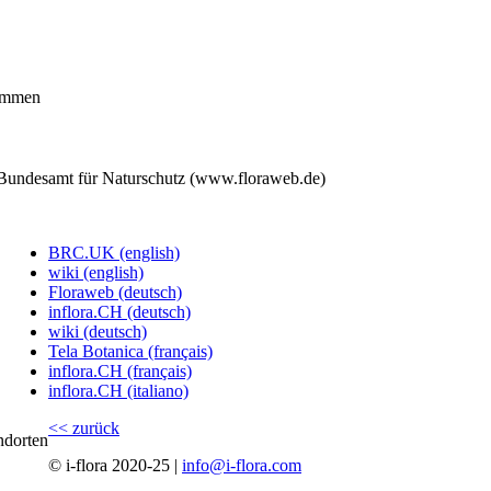
kommen
, Bundesamt für Naturschutz (www.floraweb.de)
BRC.UK (english)
wiki (english)
Floraweb (deutsch)
inflora.CH (deutsch)
wiki (deutsch)
Tela Botanica (français)
inflora.CH (français)
inflora.CH (italiano)
<< zurück
ndorten
© i-flora 2020-25 |
info@i-flora.com