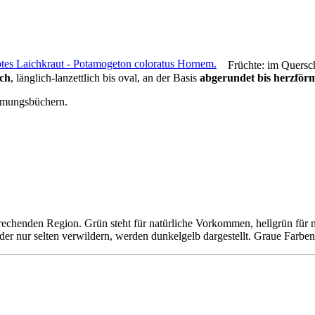
Früchte:
im Quersc
ich
,
länglich-lanzettlich bis oval
,
an der Basis
abgerundet bis herzför
mmungsbüchern.
sprechenden Region. Grün steht für natürliche Vorkommen, hellgrün für n
oder nur selten verwildern, werden dunkelgelb dargestellt. Graue Farbe