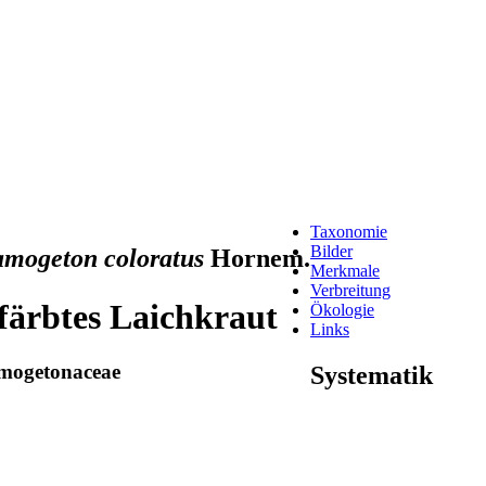
Taxonomie
Bilder
amogeton coloratus
Hornem.
Merkmale
Verbreitung
färbtes Laichkraut
Ökologie
Links
mogetonaceae
Systematik