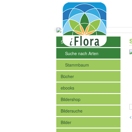
Steckbriefe der Arten
Suche nach Arten
Stammbaum
Bücher
ebooks
Bildershop
Bildersuche
<
Bilder