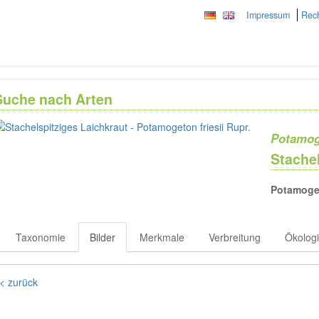
Impressum
Rech
Suche nach Arten
Potamoge
Stachel
Potamoge
Taxonomie
Bilder
Merkmale
Verbreitung
Ökolog
< zurück