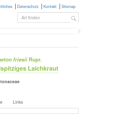
tliches
Datenschutz
Kontakt
Sitemap
ton friesii
Rupr.
spitziges Laichkraut
tonaceae
ie
Links