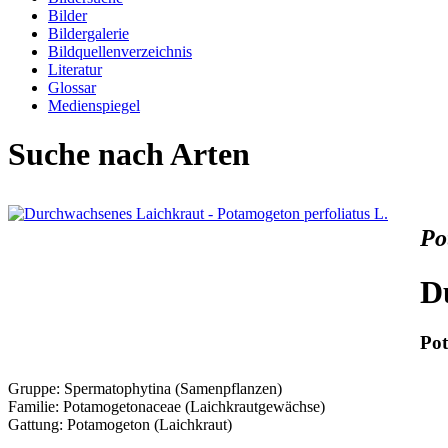
Bilder
Bildergalerie
Bildquellenverzeichnis
Literatur
Glossar
Medienspiegel
Suche nach Arten
Po
D
Po
Gruppe: Spermatophytina (Samenpflanzen)
Familie: Potamogetonaceae (Laichkrautgewächse)
Gattung: Potamogeton (Laichkraut)