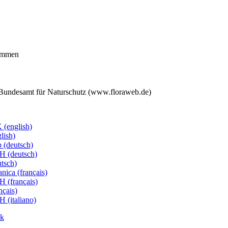
kommen
, Bundesamt für Naturschutz (www.floraweb.de)
(english)
lish)
 (deutsch)
CH (deutsch)
utsch)
nica (français)
H (français)
nçais)
H (italiano)
ck