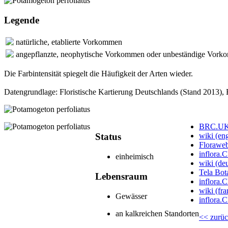
Legende
natürliche, etablierte Vorkommen
angepflanzte, neophytische Vorkommen oder unbeständige Vor
Die Farbintensität spiegelt die Häufigkeit der Arten wieder.
Datengrundlage: Floristische Kartierung Deutschlands (Stand 2013)
BRC.UK 
wiki (eng
Status
Floraweb
inflora.
einheimisch
wiki (de
Tela Bota
Lebensraum
inflora.C
wiki (fra
Gewässer
inflora.C
an kalkreichen Standorten
<< zurü