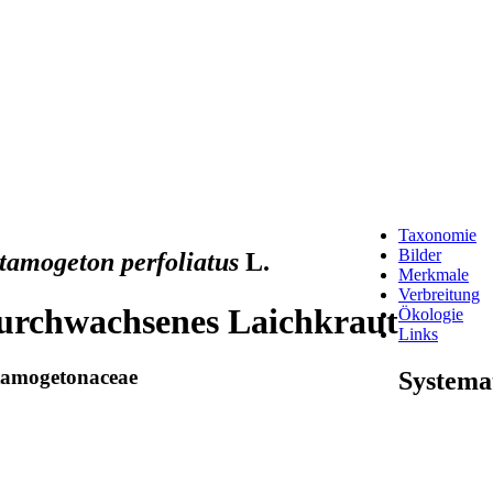
Taxonomie
Bilder
tamogeton perfoliatus
L.
Merkmale
Verbreitung
urchwachsenes Laichkraut
Ökologie
Links
tamogetonaceae
Systema