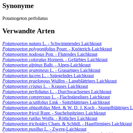
Synonyme
Potamogeton perfoliatus
Verwandte Arten
Potamogeton natans
L. - Schwimmendes Laichkraut
Potamogeton polygonifolius
Pourr. - Knöterich-Laichkraut
Potamogeton nodosus
Poir. - Flutendes Laichkraut
Potamogeton coloratus
Hornem. - Gefärbtes Laichkraut
Potamogeton alpinus
Balb. - Alpen-Laichkraut
Potamogeton gramineus
L. - Grasartiges Laichkraut
Potamogeton lucens
L. - Spiegelndes Laichkraut
Potamogeton praelongus
Wulfen - Langblättriges Laichkraut
Potamogeton crispus
L. - Krauses Laichkraut
Potamogeton perfoliatus
L. - Durchwachsenes Laichkraut
Potamogeton compressus
L. - Flachstängliges Laichkraut
Potamogeton acutifolius
Link - Spitzblättriges Laichkraut
Potamogeton obtusifolius
Mert. & W. D. J. Koch - Stumpfblättriges L
Potamogeton friesii
Rupr. - Stachelspitziges Laichkraut
Potamogeton rutilus
Wolfg. - Rötliches Laichkraut
Potamogeton trichoides
Cham. & Schltdl. - Haarförmiges Laichkraut
Potamogeton pusillus
L. - Zwerg-Laichkraut