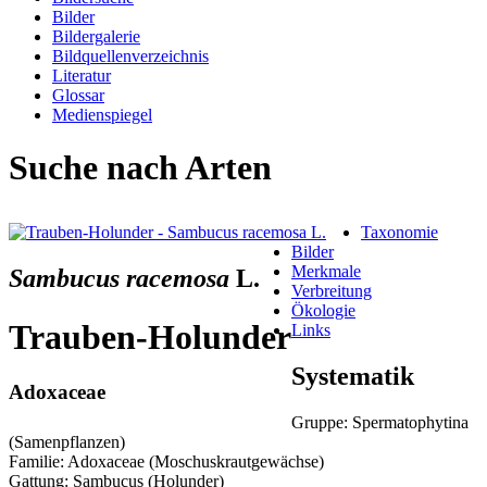
Bilder
Bildergalerie
Bildquellenverzeichnis
Literatur
Glossar
Medienspiegel
Suche nach Arten
Taxonomie
Bilder
Merkmale
Sambucus racemosa
L.
Verbreitung
Ökologie
Trauben-Holunder
Links
Systematik
Adoxaceae
Gruppe: Spermatophytina
(Samenpflanzen)
Familie: Adoxaceae (Moschuskrautgewächse)
Gattung: Sambucus (Holunder)