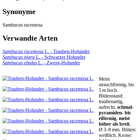
Synonyme
Sambucus racemosa
Verwandte Arten
Sambucus racemosa
L. - Trauben-Holunder
Sambucus nigra
L. - Schwarzer Holunder
Sambucus ebulus
L. - Zwerg-Holunder
Meist
strauchförmig
,
bis
5 m hoch
.
Blütenstand:
traubenartig,
aufrecht
,
schmal-
pyramiden- bis
eiförmig
,
meist
höher als breit
,
Ø 3–8 mm.
Blüten:
weißlich.
Krone: