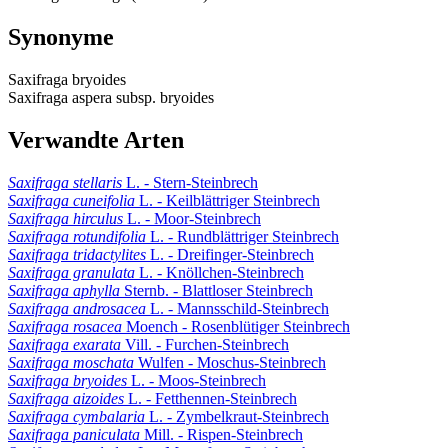
Synonyme
Saxifraga bryoides
Saxifraga aspera subsp. bryoides
Verwandte Arten
Saxifraga stellaris
L. - Stern-Steinbrech
Saxifraga cuneifolia
L. - Keilblättriger Steinbrech
Saxifraga hirculus
L. - Moor-Steinbrech
Saxifraga rotundifolia
L. - Rundblättriger Steinbrech
Saxifraga tridactylites
L. - Dreifinger-Steinbrech
Saxifraga granulata
L. - Knöllchen-Steinbrech
Saxifraga aphylla
Sternb. - Blattloser Steinbrech
Saxifraga androsacea
L. - Mannsschild-Steinbrech
Saxifraga rosacea
Moench - Rosenblütiger Steinbrech
Saxifraga exarata
Vill. - Furchen-Steinbrech
Saxifraga moschata
Wulfen - Moschus-Steinbrech
Saxifraga bryoides
L. - Moos-Steinbrech
Saxifraga aizoides
L. - Fetthennen-Steinbrech
Saxifraga cymbalaria
L. - Zymbelkraut-Steinbrech
Saxifraga paniculata
Mill. - Rispen-Steinbrech