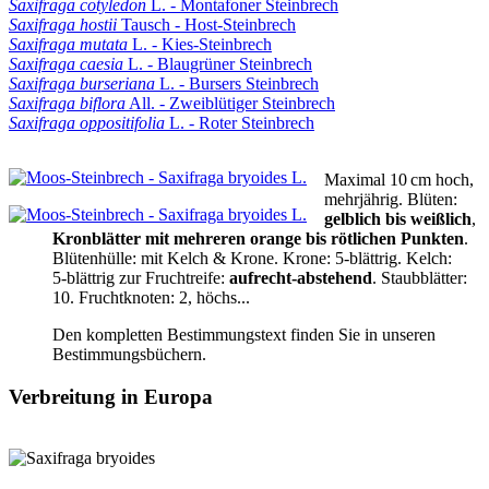
Saxifraga cotyledon
L. - Montafoner Steinbrech
Saxifraga hostii
Tausch - Host-Steinbrech
Saxifraga mutata
L. - Kies-Steinbrech
Saxifraga caesia
L. - Blaugrüner Steinbrech
Saxifraga burseriana
L. - Bursers Steinbrech
Saxifraga biflora
All. - Zweiblütiger Steinbrech
Saxifraga oppositifolia
L. - Roter Steinbrech
Maximal 10 cm hoch
,
mehrjährig.
Blüten:
gelblich bis weißlich
,
Kronblätter mit mehreren orange bis rötlichen Punkten
.
Blütenhülle:
mit Kelch & Krone.
Krone:
5‑blättrig.
Kelch:
5‑blättrig
zur Fruchtreife:
aufrecht-abstehend
.
Staubblätter:
10.
Fruchtknoten:
2,
höchs...
Den kompletten Bestimmungstext finden Sie in unseren
Bestimmungsbüchern.
Verbreitung in Europa