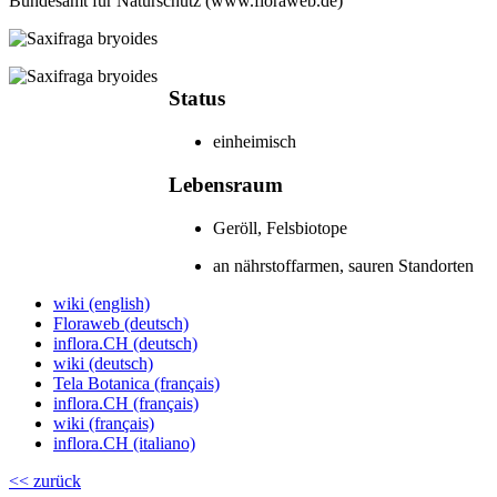
Bundesamt für Naturschutz (www.floraweb.de)
Status
einheimisch
Lebensraum
Geröll, Fels­biotope
an nährstoffarmen, sauren Standorten
wiki (english)
Floraweb (deutsch)
inflora.CH (deutsch)
wiki (deutsch)
Tela Botanica (français)
inflora.CH (français)
wiki (français)
inflora.CH (italiano)
<< zurück