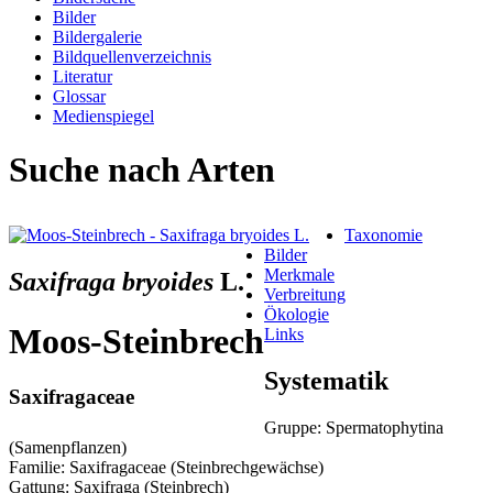
Bilder
Bildergalerie
Bildquellenverzeichnis
Literatur
Glossar
Medienspiegel
Suche nach Arten
Taxonomie
Bilder
Merkmale
Saxifraga bryoides
L.
Verbreitung
Ökologie
Moos-Steinbrech
Links
Systematik
Saxifragaceae
Gruppe: Spermatophytina
(Samenpflanzen)
Familie: Saxifragaceae (Steinbrechgewächse)
Gattung: Saxifraga (Steinbrech)