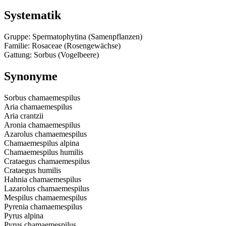
Systematik
Gruppe: Spermatophytina (Samenpflanzen)
Familie: Rosaceae (Rosengewächse)
Gattung: Sorbus (Vogelbeere)
Synonyme
Sorbus chamaemespilus
Aria chamaemespilus
Aria crantzii
Aronia chamaemespilus
Azarolus chamaemespilus
Chamaemespilus alpina
Chamaemespilus humilis
Crataegus chamaemespilus
Crataegus humilis
Hahnia chamaemespilus
Lazarolus chamaemespilus
Mespilus chamaemespilus
Pyrenia chamaemespilus
Pyrus alpina
Pyrus chamaemespilus