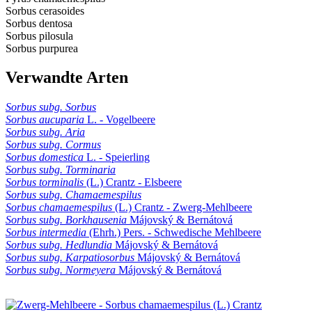
Sorbus cerasoides
Sorbus dentosa
Sorbus pilosula
Sorbus purpurea
Verwandte Arten
Sorbus subg. Sorbus
Sorbus aucuparia
L. - Vogelbeere
Sorbus subg. Aria
Sorbus subg. Cormus
Sorbus domestica
L. - Speierling
Sorbus subg. Torminaria
Sorbus torminalis
(L.) Crantz - Elsbeere
Sorbus subg. Chamaemespilus
Sorbus chamaemespilus
(L.) Crantz - Zwerg-Mehlbeere
Sorbus subg. Borkhausenia
Májovský & Bernátová
Sorbus intermedia
(Ehrh.) Pers. - Schwedische Mehlbeere
Sorbus subg. Hedlundia
Májovský & Bernátová
Sorbus subg. Karpatiosorbus
Májovský & Bernátová
Sorbus subg. Normeyera
Májovský & Bernátová