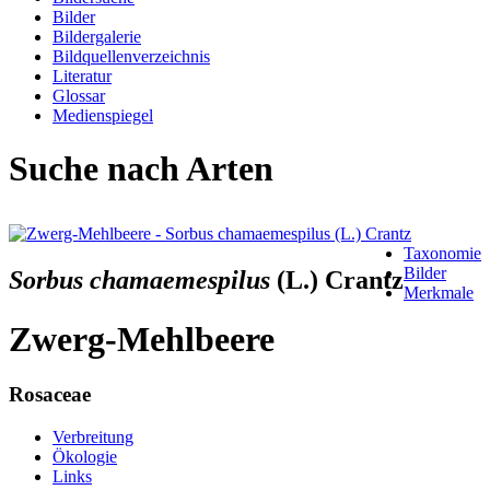
Bilder
Bildergalerie
Bildquellenverzeichnis
Literatur
Glossar
Medienspiegel
Suche nach Arten
Taxonomie
Bilder
Sorbus chamaemespilus
(L.) Crantz
Merkmale
Zwerg-Mehlbeere
Rosaceae
Verbreitung
Ökologie
Links