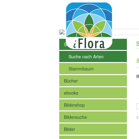
Steckbriefe der Arten
Suche nach Arten
S
Stammbaum
R
Bücher
ebooks
Bildershop
<
Bildersuche
Bilder