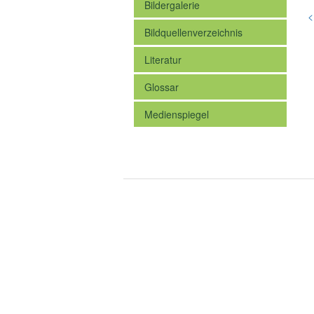
Bildergalerie
<
Bildquellenverzeichnis
Literatur
Glossar
Medienspiegel