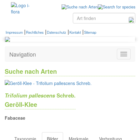
Impressum
Rechtliches
Datenschutz
Kontakt
Sitemap
Navigation
Zeige
Navigati
Suche nach Arten
Trifolium pallescens
Schreb.
Geröll-Klee
Fabaceae
Taxonomie
Bilder
Merkmale
Verbreitung