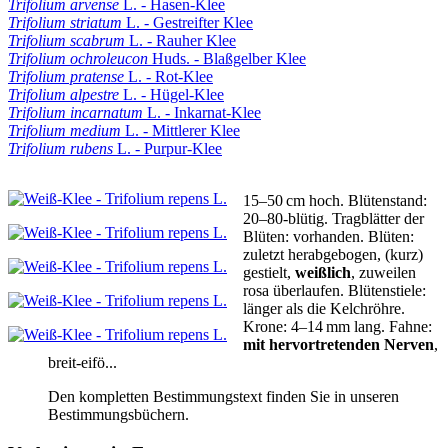
Trifolium arvense
L. - Hasen-Klee
Trifolium striatum
L. - Gestreifter Klee
Trifolium scabrum
L. - Rauher Klee
Trifolium ochroleucon
Huds. - Blaßgelber Klee
Trifolium pratense
L. - Rot-Klee
Trifolium alpestre
L. - Hügel-Klee
Trifolium incarnatum
L. - Inkarnat-Klee
Trifolium medium
L. - Mittlerer Klee
Trifolium rubens
L. - Purpur-Klee
15–50 cm hoch.
Blütenstand:
20–80‑blütig.
Tragblätter der
Blüten:
vorhanden.
Blüten:
zuletzt herabgebogen
,
(kurz)
gestielt
,
weißlich
, zuweilen
rosa überlaufen.
Blütenstiele:
länger als die Kelchröhre
.
Krone:
4–14 mm lang.
Fahne:
mit hervortretenden Nerven
,
breit-eifö...
Den kompletten Bestimmungstext finden Sie in unseren
Bestimmungsbüchern.