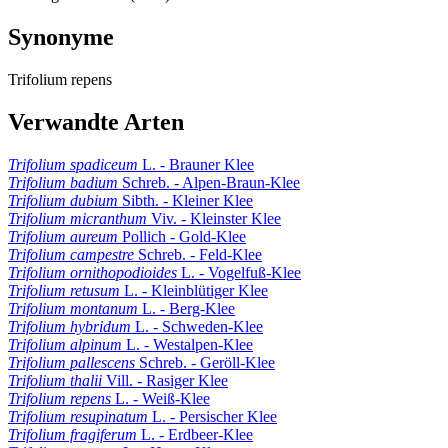
Synonyme
Trifolium repens
Verwandte Arten
Trifolium spadiceum
L. - Brauner Klee
Trifolium badium
Schreb. - Alpen-Braun-Klee
Trifolium dubium
Sibth. - Kleiner Klee
Trifolium micranthum
Viv. - Kleinster Klee
Trifolium aureum
Pollich - Gold-Klee
Trifolium campestre
Schreb. - Feld-Klee
Trifolium ornithopodioides
L. - Vogelfuß-Klee
Trifolium retusum
L. - Kleinblütiger Klee
Trifolium montanum
L. - Berg-Klee
Trifolium hybridum
L. - Schweden-Klee
Trifolium alpinum
L. - Westalpen-Klee
Trifolium pallescens
Schreb. - Geröll-Klee
Trifolium thalii
Vill. - Rasiger Klee
Trifolium repens
L. - Weiß-Klee
Trifolium resupinatum
L. - Persischer Klee
Trifolium fragiferum
L. - Erdbeer-Klee