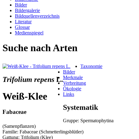
Bilder
Bildergalerie
Bildquellenverzeichnis
Literatur
Glossar
Medienspiegel
Suche nach Arten
Taxonomie
Bilder
Merkmale
Trifolium repens
L.
Verbreitung
Ökologie
Weiß-Klee
Links
Systematik
Fabaceae
Gruppe: Spermatophytina
(Samenpflanzen)
Familie: Fabaceae (Schmetterlingsblütler)
Gattung: Trifolium (Klee)