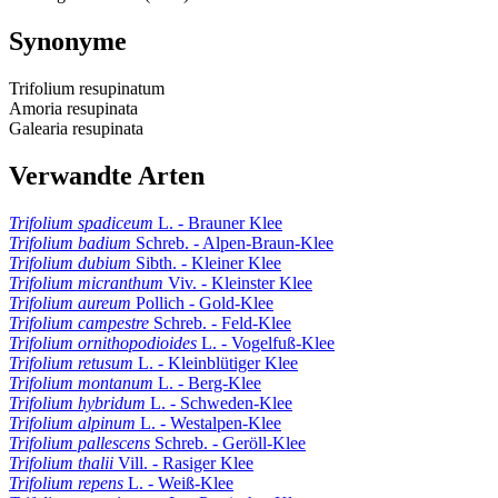
Synonyme
Trifolium resupinatum
Amoria resupinata
Galearia resupinata
Verwandte Arten
Trifolium spadiceum
L. - Brauner Klee
Trifolium badium
Schreb. - Alpen-Braun-Klee
Trifolium dubium
Sibth. - Kleiner Klee
Trifolium micranthum
Viv. - Kleinster Klee
Trifolium aureum
Pollich - Gold-Klee
Trifolium campestre
Schreb. - Feld-Klee
Trifolium ornithopodioides
L. - Vogelfuß-Klee
Trifolium retusum
L. - Kleinblütiger Klee
Trifolium montanum
L. - Berg-Klee
Trifolium hybridum
L. - Schweden-Klee
Trifolium alpinum
L. - Westalpen-Klee
Trifolium pallescens
Schreb. - Geröll-Klee
Trifolium thalii
Vill. - Rasiger Klee
Trifolium repens
L. - Weiß-Klee