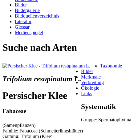
Bilder
Bildergalerie
Bildquellenverzeichnis
Literatur
Glossar
Medienspiegel
Suche nach Arten
Taxonomie
Bilder
Merkmale
Trifolium resupinatum
L.
Verbreitung
Ökologie
Persischer Klee
Links
Systematik
Fabaceae
Gruppe: Spermatophytina
(Samenpflanzen)
Familie: Fabaceae (Schmetterlingsblütler)
Gattung: Trifolium (Klee)