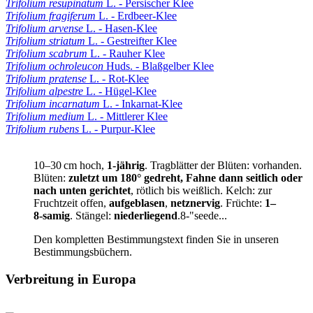
Trifolium resupinatum
L. - Persischer Klee
Trifolium fragiferum
L. - Erdbeer-Klee
Trifolium arvense
L. - Hasen-Klee
Trifolium striatum
L. - Gestreifter Klee
Trifolium scabrum
L. - Rauher Klee
Trifolium ochroleucon
Huds. - Blaßgelber Klee
Trifolium pratense
L. - Rot-Klee
Trifolium alpestre
L. - Hügel-Klee
Trifolium incarnatum
L. - Inkarnat-Klee
Trifolium medium
L. - Mittlerer Klee
Trifolium rubens
L. - Purpur-Klee
10–30 cm hoch,
1‑jährig
.
Tragblätter der Blüten:
vorhanden.
Blüten:
zuletzt um 180° gedreht, Fahne dann seitlich oder
nach unten gerichtet
,
rötlich bis weißlich
.
Kelch:
zur
Fruchtzeit offen,
aufgeblasen
,
netznervig
.
Früchte:
1–
8‑samig
.
Stängel:
niederliegend
.8‑"seede...
Den kompletten Bestimmungstext finden Sie in unseren
Bestimmungsbüchern.
Verbreitung in Europa