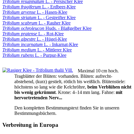
Trifolium resupinatum
L. - Persischer Klee
Trifolium fragiferum
L. - Erdbeer-Klee
Trifolium arvense
L. - Hasen-Klee
Trifolium striatum
L. - Gestreifter Klee
Trifolium scabrum
L. - Rauher Klee
Trifolium ochroleucon
Huds. - Blaßgelber Klee
Trifolium pratense
L. - Rot-Klee
Trifolium alpestre
L. - Hügel-Klee
Trifolium incarnatum
L. - Inkarnat-Klee
Trifolium medium
L. - Mittlerer Klee
Trifolium rubens
L. - Purpur-Klee
Maximal 10 cm hoch
.
Tragblätter der Blüten:
vorhanden.
Blüten:
aufrecht-
abstehend
,
(kurz) gestielt
,
rötlich bis weißlich
.
Blütenstiele:
höchstens so lang wie die Kelchröhre
,
beim Verblühen nicht
bis wenig gekrümmt
.
Krone:
4–14 mm lang.
Fahne:
mit
hervortretenden Nerv...
Den kompletten Bestimmungstext finden Sie in unseren
Bestimmungsbüchern.
Verbreitung in Europa