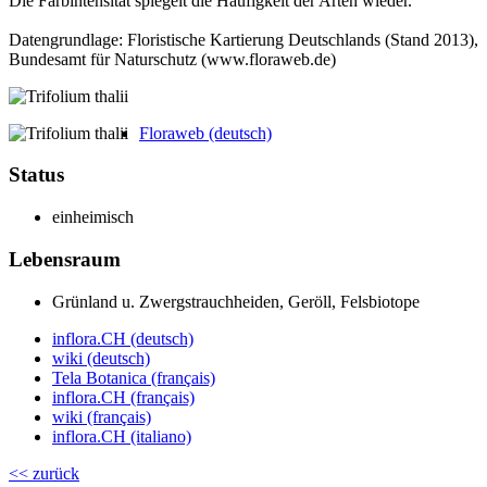
Die Farbintensität spiegelt die Häufigkeit der Arten wieder.
Datengrundlage: Floristische Kartierung Deutschlands (Stand 2013),
Bundesamt für Naturschutz (www.floraweb.de)
Floraweb (deutsch)
Status
einheimisch
Lebensraum
Grün­land u. Zwerg­strauch­heiden, Geröll, Fels­biotope
inflora.CH (deutsch)
wiki (deutsch)
Tela Botanica (français)
inflora.CH (français)
wiki (français)
inflora.CH (italiano)
<< zurück