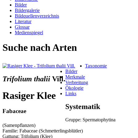
Bilder
Bildergalerie
Bildquellenverzeichnis
Literatur
Glossar
Medienspiegel
Suche nach Arten
Taxonomie
Bilder
Merkmale
Trifolium thalii
Vill.
Verbreitung
Ökologie
Rasiger Klee
Links
Systematik
Fabaceae
Gruppe: Spermatophytina
(Samenpflanzen)
Familie: Fabaceae (Schmetterlingsblütler)
Gattung: Trifolium (Klee)