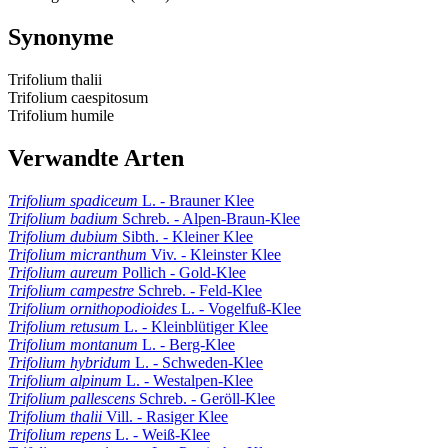
Synonyme
Trifolium thalii
Trifolium caespitosum
Trifolium humile
Verwandte Arten
Trifolium spadiceum
L. - Brauner Klee
Trifolium badium
Schreb. - Alpen-Braun-Klee
Trifolium dubium
Sibth. - Kleiner Klee
Trifolium micranthum
Viv. - Kleinster Klee
Trifolium aureum
Pollich - Gold-Klee
Trifolium campestre
Schreb. - Feld-Klee
Trifolium ornithopodioides
L. - Vogelfuß-Klee
Trifolium retusum
L. - Kleinblütiger Klee
Trifolium montanum
L. - Berg-Klee
Trifolium hybridum
L. - Schweden-Klee
Trifolium alpinum
L. - Westalpen-Klee
Trifolium pallescens
Schreb. - Geröll-Klee
Trifolium thalii
Vill. - Rasiger Klee
Trifolium repens
L. - Weiß-Klee