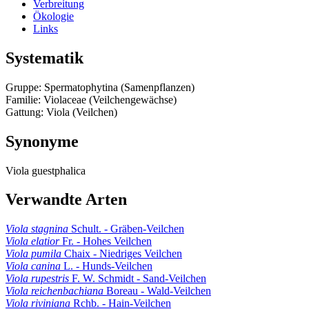
Verbreitung
Ökologie
Links
Systematik
Gruppe: Spermatophytina (Samenpflanzen)
Familie: Violaceae (Veilchengewächse)
Gattung: Viola (Veilchen)
Synonyme
Viola guestphalica
Verwandte Arten
Viola stagnina
Schult. - Gräben-Veilchen
Viola elatior
Fr. - Hohes Veilchen
Viola pumila
Chaix - Niedriges Veilchen
Viola canina
L. - Hunds-Veilchen
Viola rupestris
F. W. Schmidt - Sand-Veilchen
Viola reichenbachiana
Boreau - Wald-Veilchen
Viola riviniana
Rchb. - Hain-Veilchen