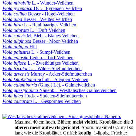
Viola mirabilis
L. - Wunder-Veilchen
Viola pyrenaica
DC. - Pyrenäen-Veilchen
Viola collina
Besser - Hügel-Veilchen
Viola alba
Besser - Weißes Veilchen
Viola hirta
L. - Rauhhaariges Veilchen
Viola odorata
L. - Duft-Veilchen
Viola suavis
M. Bieb. - Blaues Veilchen
Viola uliginosa
Besser - Moor-Veilchen
Viola obliqua
Hill
Viola palustris
L. - Sumpf-Veilchen
Viola epipsila
Ledeb. - Torf-Veilchen
Viola biflora
L. - Zweiblütiges Veilchen
Viola tricolor
L. - Wildes Stiefmütterchen
Viola arvensis
Murray - Acker-Stiefmütterchen
Viola kitaibeliana
Schult. - Steppen-Veilchen
Viola calaminaria
(Ging.) Lej. - Galmeiveilchen
Viola guestphalica
Nauenb. - Westfälisches Galmeiveilchen
Viola lutea
Huds. - Sudeten-Stiefmütterchen
Viola calcarata
L. - Gesporntes Veilchen
Maximal 40 cm hoch.
Blüten:
meist violett
.
Kronblätter:
die 3
oberen meist aufwärts gerichtet
.
Sporn:
maximal 0,5‑mal so
lang wie die Kronblätter
.
Griffel:
kopfig
,
1‑lippig
.
Früchte: