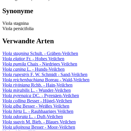
Synonyme
Viola stagnina
Viola persicifolia
Verwandte Arten
Viola stagnina
Schult. - Gräben-Veilchen
Viola elatior
Fr. - Hohes Veilchen
Viola pumila
Chaix - Niedriges Veilchen
Viola canina
L. - Hunds-Veilchen
Viola rupestris
F. W. Schmidt - Sand-Veilchen
Viola reichenbachiana
Boreau - Wald-Veilchen
Viola riviniana
Rchb. - Hain-Veilchen
Viola mirabilis
L. - Wunder-Veilchen
Viola pyrenaica
DC. - Pyrenäen-Veilchen
Viola collina
Besser - Hügel-Veilchen
Viola alba
Besser - Weißes Veilchen
Viola hirta
L. - Rauhhaariges Veilchen
Viola odorata
L. - Duft-Veilchen
Viola suavis
M. Bieb. - Blaues Veilchen
Viola uliginosa
Besser - Moor-Veilchen