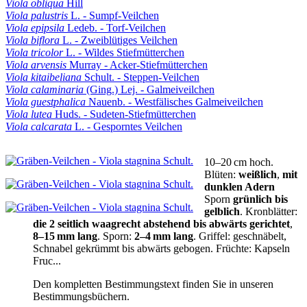
Viola obliqua
Hill
Viola palustris
L. - Sumpf-Veilchen
Viola epipsila
Ledeb. - Torf-Veilchen
Viola biflora
L. - Zweiblütiges Veilchen
Viola tricolor
L. - Wildes Stiefmütterchen
Viola arvensis
Murray - Acker-Stiefmütterchen
Viola kitaibeliana
Schult. - Steppen-Veilchen
Viola calaminaria
(Ging.) Lej. - Galmeiveilchen
Viola guestphalica
Nauenb. - Westfälisches Galmeiveilchen
Viola lutea
Huds. - Sudeten-Stiefmütterchen
Viola calcarata
L. - Gesporntes Veilchen
10–20 cm hoch.
Blüten:
weißlich
,
mit
dunklen Adern
Sporn
grünlich bis
gelblich
.
Kronblätter:
die 2 seitlich waagrecht abstehend bis abwärts gerichtet
,
8–15 mm lang
.
Sporn:
2–4 mm lang
.
Griffel:
geschnäbelt,
Schnabel gekrümmt bis abwärts gebogen.
Früchte:
Kapseln
Fruc...
Den kompletten Bestimmungstext finden Sie in unseren
Bestimmungsbüchern.