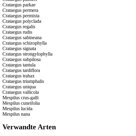
Crataegus parkae
Crataegus permera
Crataegus permixta
Crataegus polyclada
Crataegus regalis
Crataegus rudis
Crataegus sabineana
Crataegus schizophylla
Crataegus signata
Crataegus strongylophylla
Crataegus subpilosa
Crataegus tantula
Crataegus tardiflora
Crataegus trahax
Crataegus triumphalis
Crataegus uniqua
Crataegus vallicola
Mespilus crus-galli
Mespilus cuneifolia
Mespilus lucida
Mespilus nana
Verwandte Arten