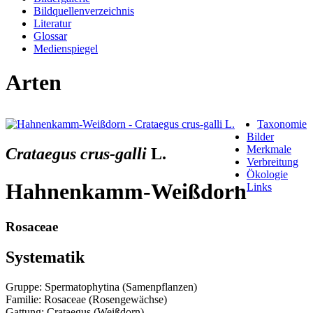
Bildquellenverzeichnis
Literatur
Glossar
Medienspiegel
Arten
Taxonomie
Bilder
Merkmale
Crataegus crus-galli
L.
Verbreitung
Ökologie
Hahnenkamm-Weißdorn
Links
Rosaceae
Systematik
Gruppe: Spermatophytina (Samenpflanzen)
Familie: Rosaceae (Rosengewächse)
Gattung: Crataegus (Weißdorn)