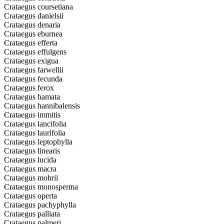
Crataegus coursetiana
Crataegus danielsii
Crataegus denaria
Crataegus eburnea
Crataegus efferta
Crataegus effulgens
Crataegus exigua
Crataegus farwellii
Crataegus fecunda
Crataegus ferox
Crataegus hamata
Crataegus hannibalensis
Crataegus immitis
Crataegus lancifolia
Crataegus laurifolia
Crataegus leptophylla
Crataegus linearis
Crataegus lucida
Crataegus macra
Crataegus mohrii
Crataegus monosperma
Crataegus operta
Crataegus pachyphylla
Crataegus palliata
Crataegus palmeri