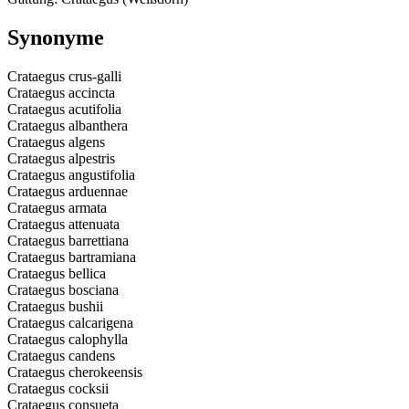
Synonyme
Crataegus crus-galli
Crataegus accincta
Crataegus acutifolia
Crataegus albanthera
Crataegus algens
Crataegus alpestris
Crataegus angustifolia
Crataegus arduennae
Crataegus armata
Crataegus attenuata
Crataegus barrettiana
Crataegus bartramiana
Crataegus bellica
Crataegus bosciana
Crataegus bushii
Crataegus calcarigena
Crataegus calophylla
Crataegus candens
Crataegus cherokeensis
Crataegus cocksii
Crataegus consueta