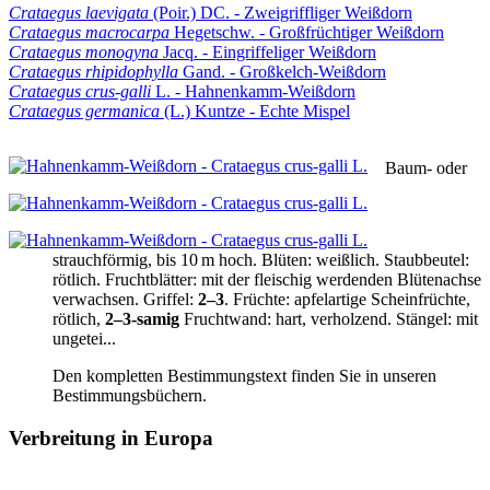
Crataegus laevigata
(Poir.) DC. - Zweigriffliger Weißdorn
Crataegus macrocarpa
Hegetschw. - Großfrüchtiger Weißdorn
Crataegus monogyna
Jacq. - Eingriffeliger Weißdorn
Crataegus rhipidophylla
Gand. - Großkelch-Weißdorn
Crataegus crus-galli
L. - Hahnenkamm-Weißdorn
Crataegus germanica
(L.) Kuntze - Echte Mispel
Baum- oder
strauchförmig,
bis 10 m hoch
.
Blüten:
weißlich.
Staubbeutel:
rötlich.
Fruchtblätter:
mit der fleischig werdenden Blütenachse
verwachsen.
Griffel:
2–3
.
Früchte:
apfelartige Scheinfrüchte,
rötlich,
2–3‑samig
Fruchtwand:
hart, verholzend.
Stängel:
mit
ungetei...
Den kompletten Bestimmungstext finden Sie in unseren
Bestimmungsbüchern.
Verbreitung in Europa