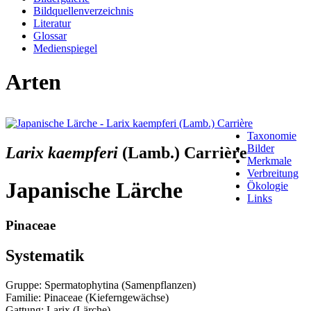
Bildquellenverzeichnis
Literatur
Glossar
Medienspiegel
Arten
Taxonomie
Bilder
Larix kaempferi
(Lamb.) Carrière
Merkmale
Verbreitung
Japanische Lärche
Ökologie
Links
Pinaceae
Systematik
Gruppe: Spermatophytina (Samenpflanzen)
Familie: Pinaceae (Kieferngewächse)
Gattung: Larix (Lärche)