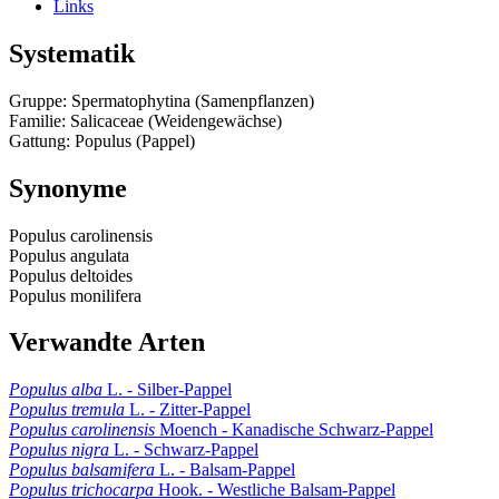
Links
Systematik
Gruppe: Spermatophytina (Samenpflanzen)
Familie: Salicaceae (Weidengewächse)
Gattung: Populus (Pappel)
Synonyme
Populus carolinensis
Populus angulata
Populus deltoides
Populus monilifera
Verwandte Arten
Populus alba
L. - Silber-Pappel
Populus tremula
L. - Zitter-Pappel
Populus carolinensis
Moench - Kanadische Schwarz-Pappel
Populus nigra
L. - Schwarz-Pappel
Populus balsamifera
L. - Balsam-Pappel
Populus trichocarpa
Hook. - Westliche Balsam-Pappel