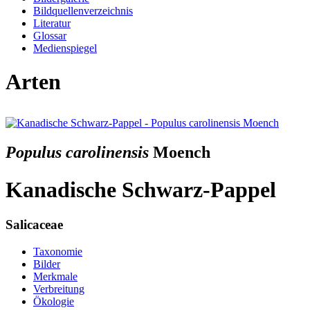
Bildquellenverzeichnis
Literatur
Glossar
Medienspiegel
Arten
Populus carolinensis
Moench
Kanadische Schwarz-Pappel
Salicaceae
Taxonomie
Bilder
Merkmale
Verbreitung
Ökologie