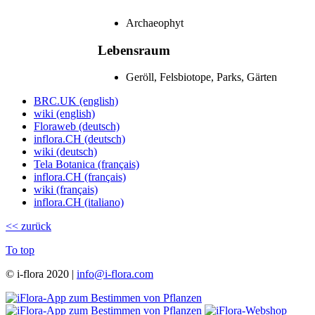
Archaeophyt
Lebensraum
Geröll, Fels­biotope, Parks, Gärten
BRC.UK (english)
wiki (english)
Floraweb (deutsch)
inflora.CH (deutsch)
wiki (deutsch)
Tela Botanica (français)
inflora.CH (français)
wiki (français)
inflora.CH (italiano)
<< zurück
To top
© i-flora 2020 |
info@i-flora.com