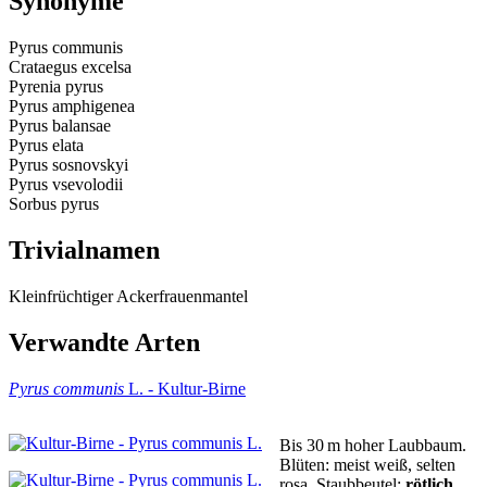
Synonyme
Pyrus communis
Crataegus excelsa
Pyrenia pyrus
Pyrus amphigenea
Pyrus balansae
Pyrus elata
Pyrus sosnovskyi
Pyrus vsevolodii
Sorbus pyrus
Trivialnamen
Kleinfrüchtiger Ackerfrauenmantel
Verwandte Arten
Pyrus communis
L. - Kultur-Birne
Bis 30 m hoher Laubbaum.
Blüten:
meist weiß, selten
rosa.
Staubbeutel:
rötlich
.