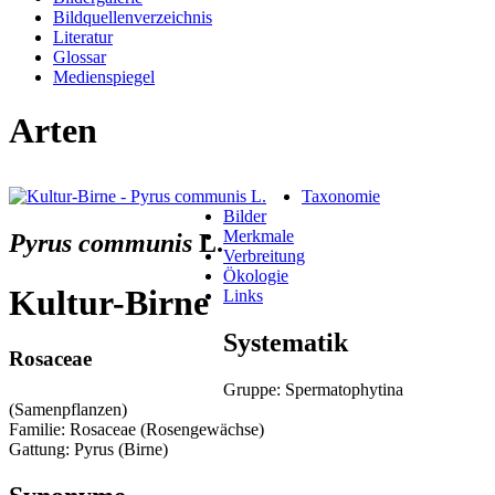
Bildquellenverzeichnis
Literatur
Glossar
Medienspiegel
Arten
Taxonomie
Bilder
Merkmale
Pyrus communis
L.
Verbreitung
Ökologie
Kultur-Birne
Links
Systematik
Rosaceae
Gruppe: Spermatophytina
(Samenpflanzen)
Familie: Rosaceae (Rosengewächse)
Gattung: Pyrus (Birne)