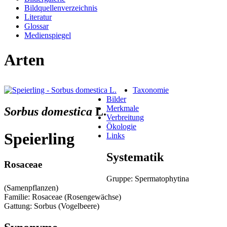
Bildquellenverzeichnis
Literatur
Glossar
Medienspiegel
Arten
Taxonomie
Bilder
Merkmale
Sorbus domestica
L.
Verbreitung
Ökologie
Speierling
Links
Systematik
Rosaceae
Gruppe: Spermatophytina
(Samenpflanzen)
Familie: Rosaceae (Rosengewächse)
Gattung: Sorbus (Vogelbeere)