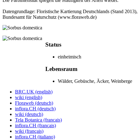
Die Farbintensität spiegelt die Häufigkeit der Arten wieder.
Datengrundlage: Floristische Kartierung Deutschlands (Stand 2013),
Bundesamt für Naturschutz (www.floraweb.de)
Status
einheimisch
Lebensraum
Wälder, Gebüsche, Äcker, Wein­berge
BRC.UK (english)
wiki (english)
Floraweb (deutsch)
inflora.CH (deutsch)
wiki (deutsch)
Tela Botanica (français)
inflora.CH (français)
wiki (français)
inflora.CH (italiano)