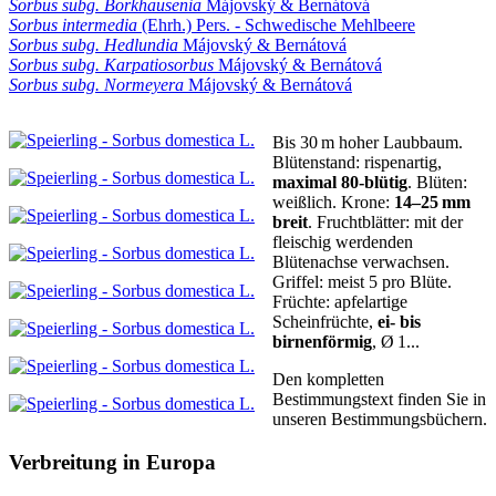
Sorbus subg. Borkhausenia
Májovský & Bernátová
Sorbus intermedia
(Ehrh.) Pers. - Schwedische Mehlbeere
Sorbus subg. Hedlundia
Májovský & Bernátová
Sorbus subg. Karpatiosorbus
Májovský & Bernátová
Sorbus subg. Normeyera
Májovský & Bernátová
Bis 30 m hoher Laubbaum
.
Blütenstand:
rispenartig
,
maximal 80‑blütig
.
Blüten:
weißlich.
Krone:
14–25 mm
breit
.
Fruchtblätter:
mit der
fleischig werdenden
Blütenachse verwachsen.
Griffel:
meist 5 pro Blüte
.
Früchte:
apfelartige
Scheinfrüchte,
ei- bis
birnenförmig
, Ø 1...
Den kompletten
Bestimmungstext finden Sie in
unseren Bestimmungsbüchern.
Verbreitung in Europa