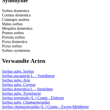
Synonyme
Sorbus domestica
Cormus domestica
Crataegus austera
Malus sorbus
Mespilus domestica
Prunus sorbus
Pyrenia sorbus
Pyrus domestica
Pyrus sorbus
Sorbus syrmiensis
Verwandte Arten
Sorbus subg. Sorbus
Sorbus aucuparia
L. - Vogelbeere
Sorbus subg. Aria
Sorbus subg. Cormus
Sorbus domestica
L. - Speierling
Sorbus subg. Torminaria
Sorbus torminalis
(L.) Crantz - Elsbeere
Sorbus subg. Chamaemespilus
Sorbus chamaemespilus
(L.) Crantz - Zwerg-Mehlbeere